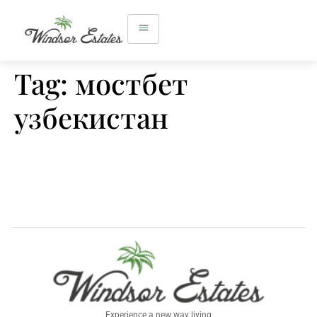
Tag:
мостбет
узбекистан
Experience a new way living