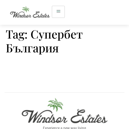
Tag:
Супербет
България
Experience a new way living