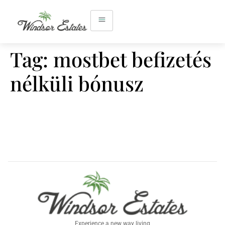
Tag:
mostbet befizetés
nélküli bónusz
Experience a new way living