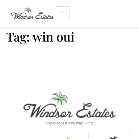
Tag:
win oui
Experience a new way living